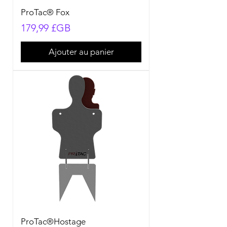
ProTac® Fox
Prix
179,99 £GB
Ajouter au panier
ProTac®Hostage