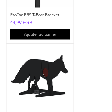
ProTac PRS T-Post Bracket
Prix
44,99 £GB
Ajouter au panier