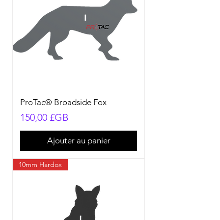
ProTac® Broadside Fox
Prix
150,00 £GB
Ajouter au panier
10mm Hardox