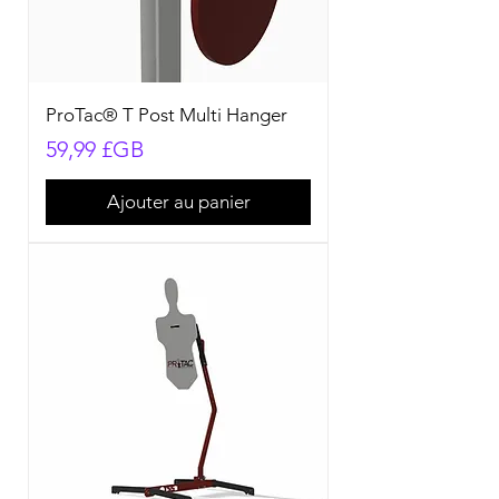
ProTac® T Post Multi Hanger
Prix
59,99 £GB
Ajouter au panier