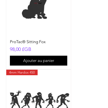
ProTac® Sitting Fox
Prix
98,00 £GB
Ajouter au panier
4mm Hardox 450