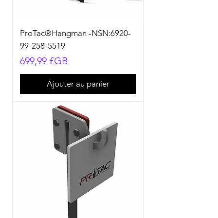
ProTac®Hangman -NSN:6920-
99-258-5519
Prix
699,99 £GB
Ajouter au panier