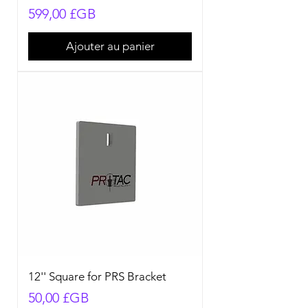
Prix
599,00 £GB
Ajouter au panier
12'' Square for PRS Bracket
Prix
50,00 £GB