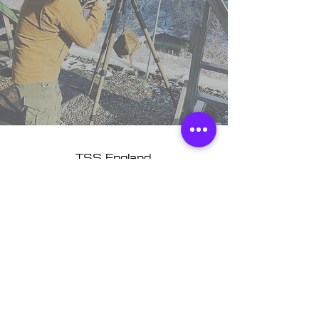
TSS England
Northumberland,
United Kingdom.